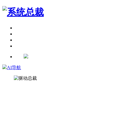
首页
软件下载
总裁商城
打印机修复
We2新标签页
AI导航
精准扫描硬件并匹配最佳驱动及兼容驱动列表
一键智能安装和手动自选安装双安装模式
离线驱动包加联网网络安装双驱动模式
支持7Z和WIM压缩包双格式驱动包
智能识别各种运行环境并做相应环境处理
开放自定义添加驱动并制作驱动包
自定义性强可DIY各种版本驱动模式