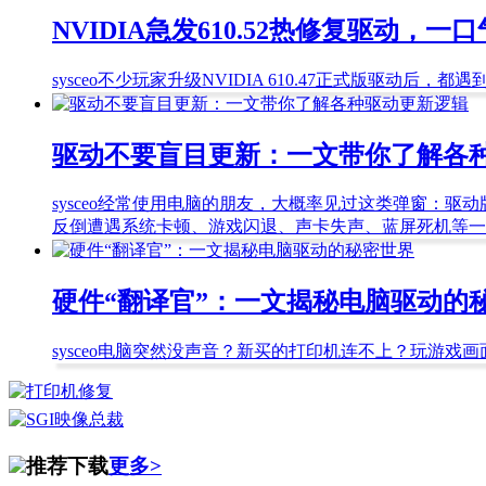
NVIDIA急发610.52热修复驱动，一
sysceo
​不少玩家升级NVIDIA 610.47正式版驱动
驱动不要盲目更新：一文带你了解各
sysceo
经常使用电脑的朋友，大概率见过这类弹窗：驱动
反倒遭遇系统卡顿、游戏闪退、声卡失声、蓝屏死机等一
硬件“翻译官”：一文揭秘电脑驱动的
sysceo
电脑突然没声音？新买的打印机连不上？玩游戏画
推荐下载
更多>