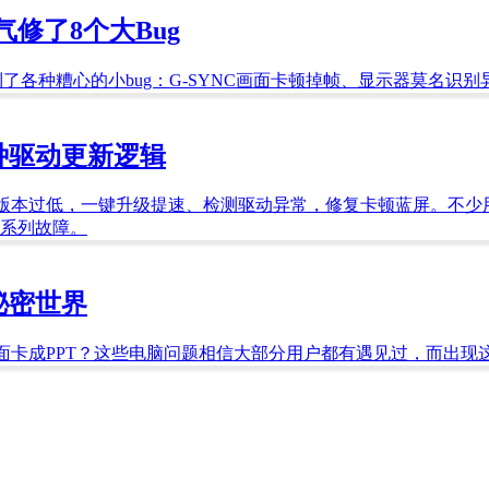
口气修了8个大Bug
后，都遇到了各种糟心的小bug：G-SYNC画面卡顿掉帧、显示器
种驱动更新逻辑
版本过低，一键升级提速、检测驱动异常，修复卡顿蓝屏。不少
系列故障。
秘密世界
面卡成PPT？这些电脑问题相信大部分用户都有遇见过，而出现